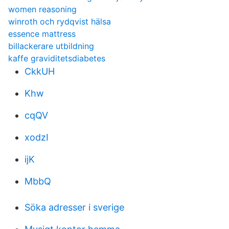
women reasoning
winroth och rydqvist hälsa
essence mattress
billackerare utbildning
kaffe graviditetsdiabetes
CkkUH
Khw
cqQV
xodzI
ijK
MbbQ
Söka adresser i sverige